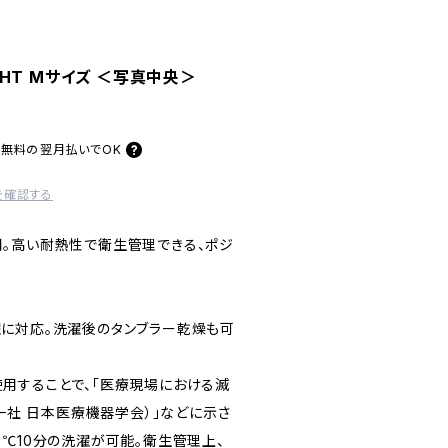
HT Mサイズ ＜写真中央＞
料無料の
翌月払いでOK
を確認する
。高い耐熱性で衛生管理できる、ポジ
に対応。洗濯後のタンブラー乾燥も可
用することで、「医療現場における滅
（一社 日本医療機器学会）」などに示さ
0℃10分の洗濯が可能。衛生管理上、