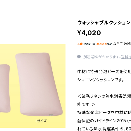
ウォッシャブルクッション
¥4,020
なら
手数
別途送料がかかります。
送料
中材に特殊発泡ビーズを使用
ショニングクッションです。
＜業務リネンの熱水消毒洗濯
能です。＞
特殊な発泡ビーズを中材に使
菌保証のガイドライン2015
れている熱水洗濯条件の、8