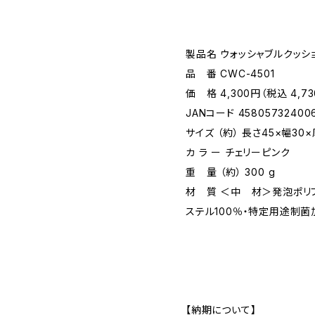
製品名 ウォッシャブルクッショ
品 番 CWC-4501
価 格 4,300円（税込 4,7
JANコード 45805732400
サイズ （約） 長さ45×幅30×
カ ラ ー チェリーピンク
重 量 （約） 300 g
材 質 ＜中 材＞発泡ポリ
ステル100％・特定用途制菌
【納期について】