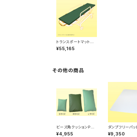
トランスポートマットレ
ス
¥55,165
その他の商品
ビーズ角クッションPRO
ダンプフリーパッ
Lサイズ（写真右）
¥4,955
¥9,350