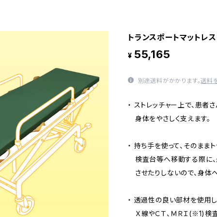
トランスポートマットレス
55,165
¥
別途送料がかかります。
送料
・ ストレッチャー上で、患者
身体をやさしく支えます。
・ 持ち手を使って、そのままト
検査台等へ移動する際に、
させたりしないので、身体へ
・ 透過性の良い部材を使用
Ｘ線やＣＴ、ＭＲＩ(※1)検