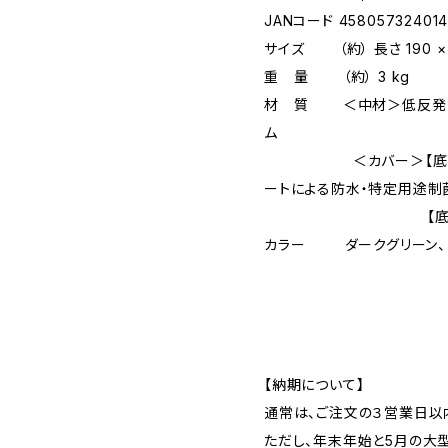
JANコード 458057324014
サイズ （約） 長さ 190 × 幅
重 量 （約） 3 kg
材 質 ＜中材＞低反発ウ
ム
＜カバー＞【底面以外】
ートによる防水・特定用途制菌・
【底面】ナイロン
カラー ダークグリーン、（
【納期について】
通常は、ご注文の３営業日以
ただし、年末年始と5月の大